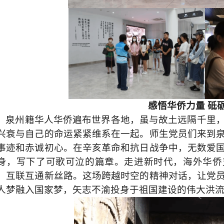
感悟华侨力量
砥
泉州籍华人华侨遍布世界各地，虽与故土远隔千里
兴衰与自己的命运紧紧维系在一起。师生党员们来到
事迹和赤诚初心。在辛亥革命和抗日战争中，无数爱
身，写下了可歌可泣的篇章。走进新时代，海外华侨
、互联互通新丝路。这场跨越时空的精神对话，让党
人梦融入国家梦，矢志不渝投身于祖国建设的伟大洪