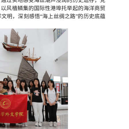
。通过实地感受海丝潮声浸润的历史遗存，党
，以风樯鳞集的国际性港埠托举起的海洋商贸
洋文明，深刻感悟
“海上丝绸之路”的历史底蕴