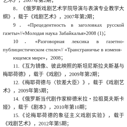
艺术》，2007年第2期；
8．《俄罗斯戏剧艺术学院导演与表演专业教学大
纲》，载于《戏剧艺术》，2007年第2期；
9．«Прецедентность в заголовках русской
газеты»//«Молодая наука Забайкалья»2008 (1)；
10．«Разговорная лексика в газетно-
публицистическом стиле»// «Трансграничье в изменя-
ющемся мире»，2008；
11.《互为镜像、彼此映照的斯坦尼斯拉夫斯基与
梅耶荷德》，载于《戏剧》，2009年第2期；
12.《梅耶荷德与〈钦差大臣〉》，载于《戏剧艺
术》，2009年第5期；
14.《俄罗斯当代剧作家柳德米拉・拉祖莫夫斯卡
娅》，载于《剧本》，2010年第10期；
15.《论梅耶荷德的象征主义戏剧实验》，载于
《戏剧艺术》，2012年第5期；