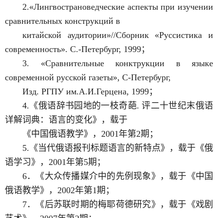
2.«Лингвострановедческие аспекты при изучении
сравнительных конструкций в
китайской аудитории»//Сборник «Руссистика и
современность». С.-Петербург, 1999；
3. «Сравнительные конктрукции в языке
современной русской газеты», С-Петербург,
Изд. РГПУ им.А.И.Герцена, 1999；
4.《俄语辞书园地的一枝奇葩. 评二十世纪末俄语
详解词典：语言的变化》，载于
《中国俄语教学》，2001年第2期；
5.《当代俄语报刊标题语言的新特点》，载于《俄
语学习》，2001年第5期；
6．《大众传播媒介中的先例现象》，载于《中国
俄语教学》，2002年第1期；
7．《后苏联时期的梅耶荷德研究》，载于《戏剧