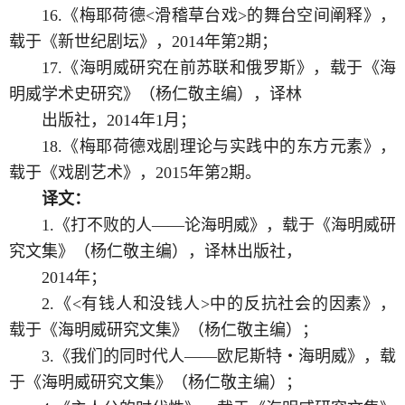
16.《梅耶荷德<滑稽草台戏>的舞台空间阐释》，
载于《新世纪剧坛》，2014年第2期；
17.《海明威研究在前苏联和俄罗斯》，载于《海
明威学术史研究》（杨仁敬主编），译林
出版社，2014年1月；
18.《梅耶荷德戏剧理论与实践中的东方元素》，
载于《戏剧艺术》，2015年第2期。
译文：
1.《打不败的人――论海明威》，载于《海明威研
究文集》（杨仁敬主编），译林出版社，
2014年；
2.《<有钱人和没钱人>中的反抗社会的因素》，
载于《海明威研究文集》（杨仁敬主编）；
3.《我们的同时代人――欧尼斯特・海明威》，载
于《海明威研究文集》（杨仁敬主编）；